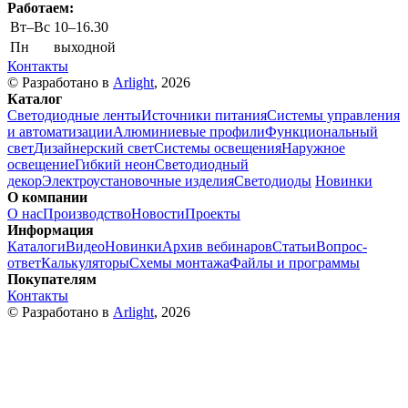
Работаем:
Вт–Вс
10–16.30
Пн
выходной
Контакты
© Разработано в
Arlight
, 2026
Каталог
Светодиодные ленты
Источники питания
Системы управления
и автоматизации
Алюминиевые профили
Функциональный
свет
Дизайнерский свет
Системы освещения
Наружное
освещение
Гибкий неон
Светодиодный
декор
Электроустановочные изделия
Светодиоды
Новинки
О компании
О нас
Производство
Новости
Проекты
Информация
Каталоги
Видео
Новинки
Архив вебинаров
Статьи
Вопрос-
ответ
Калькуляторы
Схемы монтажа
Файлы и программы
Покупателям
Контакты
© Разработано в
Arlight
, 2026