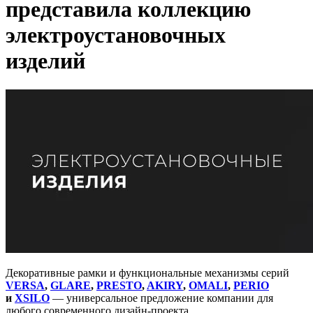
представила коллекцию
электроустановочных
изделий
Декоративные рамки и функциональные механизмы серий
VERSA
,
GLARE
,
PRESTO
,
AKIRY
,
OMALI
,
PERIO
и
XSILO
— универсальное предложение компании для
любого современного дизайн-проекта.