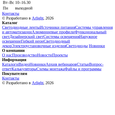
Вт–Вс
10–16.30
Пн
выходной
Контакты
© Разработано в
Arlight
, 2026
Каталог
Светодиодные ленты
Источники питания
Системы управления
и автоматизации
Алюминиевые профили
Функциональный
свет
Дизайнерский свет
Системы освещения
Наружное
освещение
Гибкий неон
Светодиодный
декор
Электроустановочные изделия
Светодиоды
Новинки
О компании
О нас
Производство
Новости
Проекты
Информация
Каталоги
Видео
Новинки
Архив вебинаров
Статьи
Вопрос-
ответ
Калькуляторы
Схемы монтажа
Файлы и программы
Покупателям
Контакты
© Разработано в
Arlight
, 2026