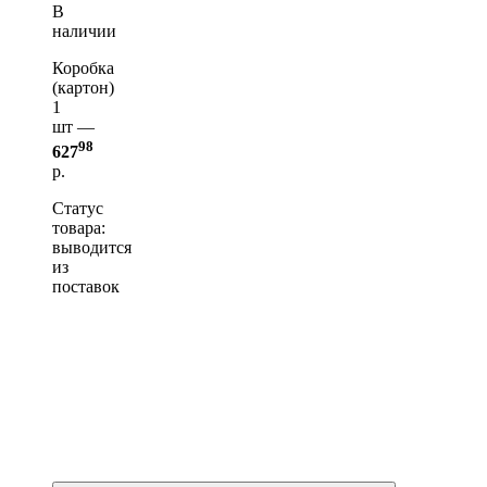
В
наличии
Коробка
(картон)
1
шт —
98
627
р.
Статус
товара:
выводится
из
поставок