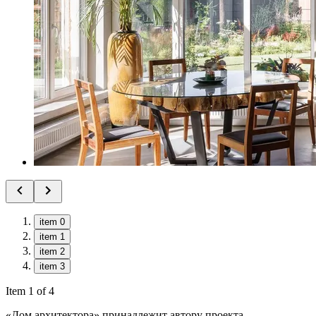
item 0
item 1
item 2
item 3
Item 1 of 4
«Дом архитектора» принадлежит автору проекта —