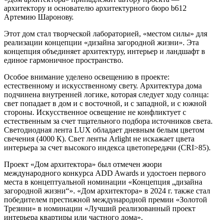
архитектору и основателю архитектурного бюро b612
Артемию Шаронову.
Этот дом стал творческой лабораторией, «местом силы» для
реализации концепции «дизайна загородной жизни». Эта
концепция объединяет архитектуру, интерьер и ландшафт в
единое гармоничное пространство.
Особое внимание уделено освещению в проекте:
естественному и искусственному свету. Архитектура дома
подчинена внутренней логике, которая следует ходу солнца:
свет попадает в дом и с восточной, и с западной, и с южной
стороны. Искусственное освещение не конфликтует с
естественным за счет тщательного подбора источников света.
Светодиодная лента LUX обладает дневным белым цветом
свечения (4000 К). Свет ленты Arlight не искажает цвета
интерьера за счет высокого индекса цветопередачи (CRI>85).
Проект «Дом архитектора» был отмечен жюри
международного конкурса ADD Awards и удостоен первого
места в концептуальной номинации «Концепция „дизайна
загородной жизни“». «Дом архитектора» в 2024 г. также стал
победителем престижной международной премии «Золотой
Трезини» в номинации «Лучший реализованный проект
интерьера квартиры или частного дома».