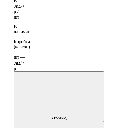
K
39
204
р./
шт
В
наличии
Коробка
(картон)
1
шт —
39
204
р.
В корзину