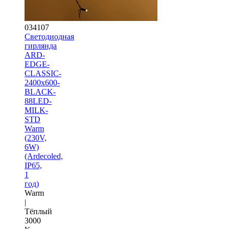
034107
Светодиодная
гирлянда
ARD-
EDGE-
CLASSIC-
2400x600-
BLACK-
88LED-
MILK-
STD
Warm
(230V,
6W)
(Ardecoled,
IP65,
1
год)
Warm
|
Тёплый
3000