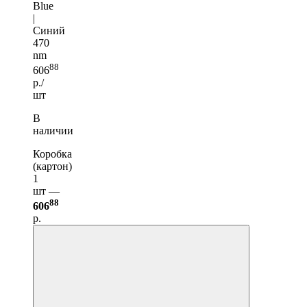
Blue
|
Синий
470
nm
88
606
р./
шт
В
наличии
Коробка
(картон)
1
шт —
88
606
р.