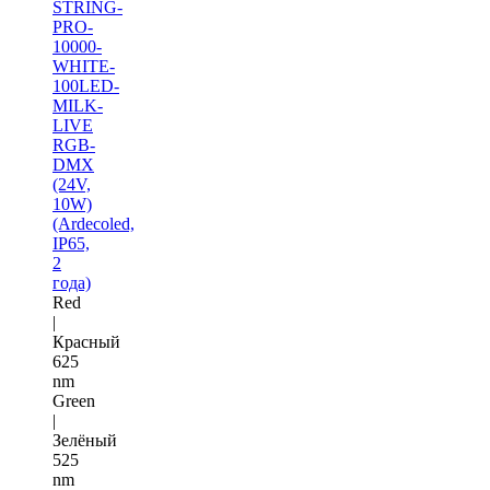
STRING-
PRO-
10000-
WHITE-
100LED-
MILK-
LIVE
RGB-
DMX
(24V,
10W)
(Ardecoled,
IP65,
2
года)
Red
|
Красный
625
nm
Green
|
Зелёный
525
nm