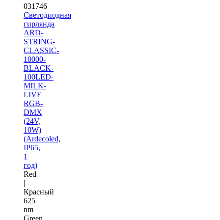
031746
Светодиодная
гирлянда
ARD-
STRING-
CLASSIC-
10000-
BLACK-
100LED-
MILK-
LIVE
RGB-
DMX
(24V,
10W)
(Ardecoled,
IP65,
1
год)
Red
|
Красный
625
nm
Green