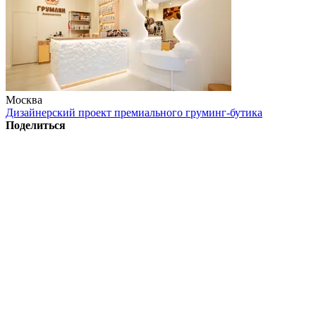
Москва
Дизайнерский проект премиального груминг-бутика
Поделиться