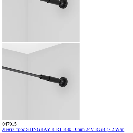
047915
Лента-трос STINGRAY-R-RT-B30-10mm 24V RGB (7.2 W/m,