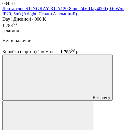
034511
Лента-трос STINGRAY-RT-A120-8mm 24V Day4000 (9.6 W/m,
IP20, 5m) (Arlight, Сталь+Алюминий)
Day | Дневной 4000 K
53
1 783
р./компл
Нет в наличии
53
Коробка (картон) 1 компл —
1 783
р.
В корзину