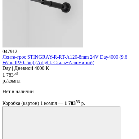
047912
Лента-трос STINGRAY-R-RT-A120-8mm 24V Day4000 (9.6
W/m, IP20, 5m) (Arlight, Сталь+Алюминий)
Day | Дневной 4000 K
53
1 783
р./компл
Нет в наличии
53
Коробка (картон) 1 компл —
1 783
р.