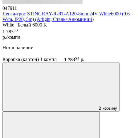
047911
Лента-трос STINGRAY-R-RT-A120-8mm 24V White6000 (9.6
W/m, IP20, 5m) (Arlight, Сталь+Алюминий)
White | Белый 6000 K
53
1 783
р./компл
Нет в наличии
53
Коробка (картон) 1 компл —
1 783
р.
В корзину