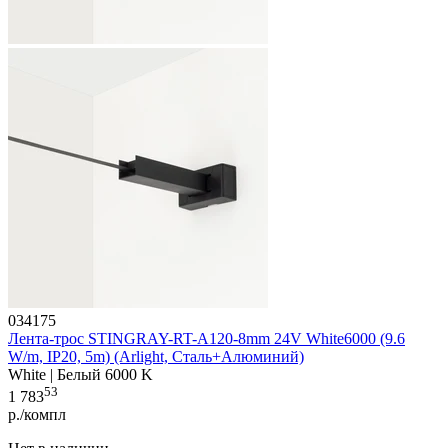
034175
Лента-трос STINGRAY-RT-A120-8mm 24V White6000 (9.6
W/m, IP20, 5m) (Arlight, Сталь+Алюминий)
White | Белый 6000 K
53
1 783
р./компл