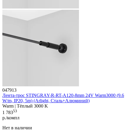
047913
Лента-трос STINGRAY-R-RT-A120-8mm 24V Warm3000 (9.6
W/m, IP20, 5m) (Arlight, Сталь+Алюминий)
Warm | Тёплый 3000 K
53
1 783
р./компл
Нет в наличии