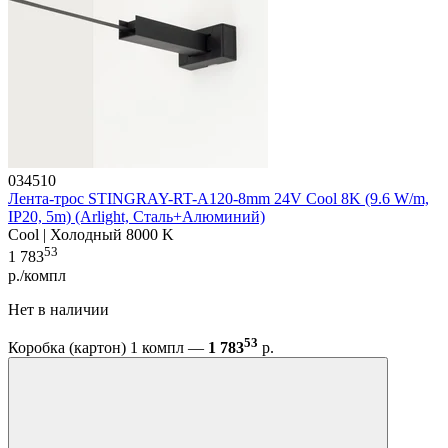
034510
Лента-трос STINGRAY-RT-A120-8mm 24V Cool 8K (9.6 W/m,
IP20, 5m) (Arlight, Сталь+Алюминий)
Cool | Холодный 8000 K
53
1 783
р./компл
Нет в наличии
53
Коробка (картон) 1 компл —
1 783
р.