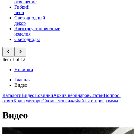
освещение
Гибкий
неон
Светодиодный
декор
Электроустановочные
изделия
Светодиоды
Item 1 of 12
Новинки
Главная
Видео
Каталоги
Видео
Новинки
Архив вебинаров
Статьи
Вопрос-
ответ
Калькуляторы
Схемы монтажа
Файлы и программы
Видео