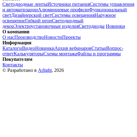
Светодиодные ленты
Источники питания
Системы управления
и автоматизации
Алюминиевые профили
Функциональный
свет
Дизайнерский свет
Системы освещения
Наружное
освещение
Гибкий неон
Светодиодный
декор
Электроустановочные изделия
Светодиоды
Новинки
О компании
О нас
Производство
Новости
Проекты
Информация
Каталоги
Видео
Новинки
Архив вебинаров
Статьи
Вопрос-
ответ
Калькуляторы
Схемы монтажа
Файлы и программы
Покупателям
Контакты
© Разработано в
Arlight
, 2026