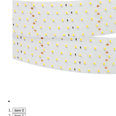
item 0
item 1