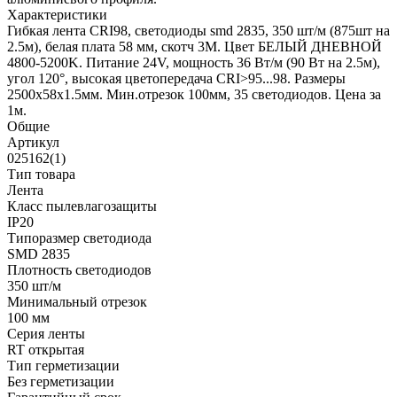
Характеристики
Гибкая лента CRI98, светодиоды smd 2835, 350 шт/м (875шт на
2.5м), белая плата 58 мм, скотч 3М. Цвет БЕЛЫЙ ДНЕВНОЙ
4800-5200K. Питание 24V, мощность 36 Вт/м (90 Вт на 2.5м),
угол 120°, высокая цветопередача CRI>95...98. Размеры
2500х58x1.5мм. Мин.отрезок 100мм, 35 светодиодов. Цена за
1м.
Общие
Артикул
025162(1)
Тип товара
Лента
Класс пылевлагозащиты
IP20
Типоразмер светодиода
SMD 2835
Плотность светодиодов
350 шт/м
Минимальный отрезок
100 мм
Серия ленты
RT открытая
Тип герметизации
Без герметизации