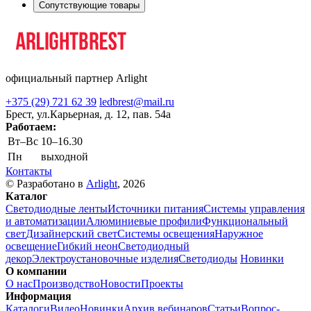
Сопутствующие товары
официальный партнер Arlight
+375 (29) 721 62 39
ledbrest@mail.ru
Брест, ул.Карьерная, д. 12, пав. 54а
Работаем:
Вт–Вс
10–16.30
Пн
выходной
Контакты
© Разработано в
Arlight
, 2026
Каталог
Светодиодные ленты
Источники питания
Системы управления
и автоматизации
Алюминиевые профили
Функциональный
свет
Дизайнерский свет
Системы освещения
Наружное
освещение
Гибкий неон
Светодиодный
декор
Электроустановочные изделия
Светодиоды
Новинки
О компании
О нас
Производство
Новости
Проекты
Информация
Каталоги
Видео
Новинки
Архив вебинаров
Статьи
Вопрос-