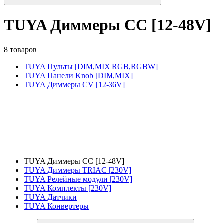
TUYA Диммеры CC [12-48V]
8 товаров
TUYA Пульты [DIM,MIX,RGB,RGBW]
TUYA Панели Knob [DIM,MIX]
TUYA Диммеры CV [12-36V]
TUYA Диммеры CC [12-48V]
TUYA Диммеры TRIAC [230V]
TUYA Релейные модули [230V]
TUYA Комплекты [230V]
TUYA Датчики
TUYA Конвертеры