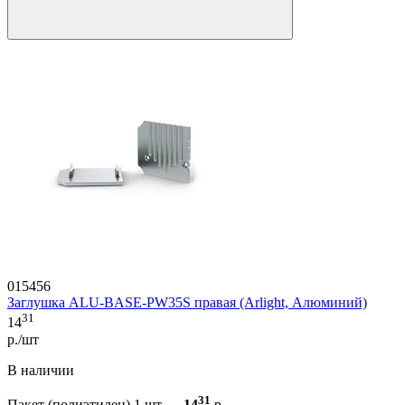
015456
Заглушка ALU-BASE-PW35S правая (Arlight, Алюминий)
31
14
р./шт
В наличии
31
Пакет (полиэтилен) 1 шт —
14
р.