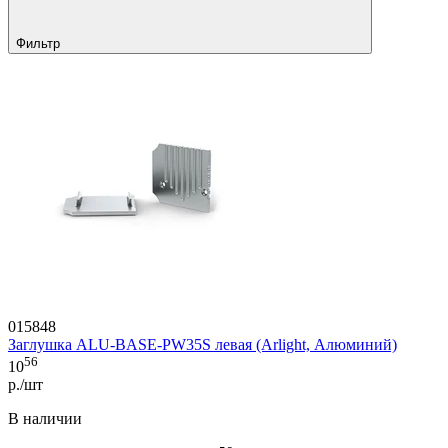
Фильтр
015848
Заглушка ALU-BASE-PW35S левая (Arlight, Алюминий)
56
10
р./шт
В наличии