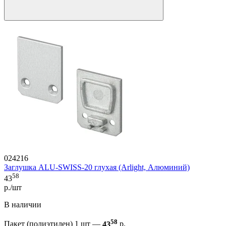
024216
Заглушка ALU-SWISS-20 глухая (Arlight, Алюминий)
58
43
р./шт
В наличии
58
Пакет (полиэтилен) 1 шт —
43
р.