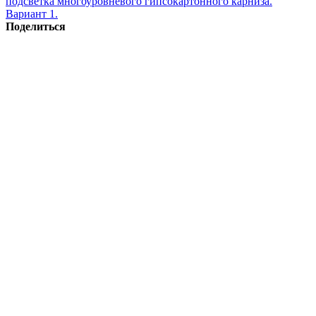
подсветка многоуровневого гипсокартонного карниза.
Вариант 1.
Поделиться