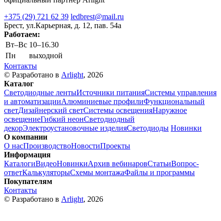
+375 (29) 721 62 39
ledbrest@mail.ru
Брест, ул.Карьерная, д. 12, пав. 54а
Работаем:
Вт–Вс
10–16.30
Пн
выходной
Контакты
© Разработано в
Arlight
, 2026
Каталог
Светодиодные ленты
Источники питания
Системы управления
и автоматизации
Алюминиевые профили
Функциональный
свет
Дизайнерский свет
Системы освещения
Наружное
освещение
Гибкий неон
Светодиодный
декор
Электроустановочные изделия
Светодиоды
Новинки
О компании
О нас
Производство
Новости
Проекты
Информация
Каталоги
Видео
Новинки
Архив вебинаров
Статьи
Вопрос-
ответ
Калькуляторы
Схемы монтажа
Файлы и программы
Покупателям
Контакты
© Разработано в
Arlight
, 2026