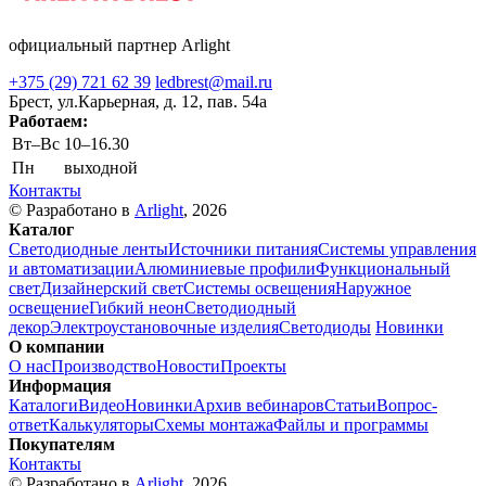
официальный партнер Arlight
+375 (29) 721 62 39
ledbrest@mail.ru
Брест, ул.Карьерная, д. 12, пав. 54а
Работаем:
Вт–Вс
10–16.30
Пн
выходной
Контакты
© Разработано в
Arlight
, 2026
Каталог
Светодиодные ленты
Источники питания
Системы управления
и автоматизации
Алюминиевые профили
Функциональный
свет
Дизайнерский свет
Системы освещения
Наружное
освещение
Гибкий неон
Светодиодный
декор
Электроустановочные изделия
Светодиоды
Новинки
О компании
О нас
Производство
Новости
Проекты
Информация
Каталоги
Видео
Новинки
Архив вебинаров
Статьи
Вопрос-
ответ
Калькуляторы
Схемы монтажа
Файлы и программы
Покупателям
Контакты
© Разработано в
Arlight
, 2026