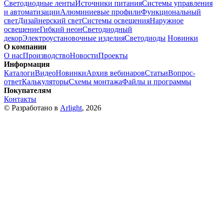
Светодиодные ленты
Источники питания
Системы управления
и автоматизации
Алюминиевые профили
Функциональный
свет
Дизайнерский свет
Системы освещения
Наружное
освещение
Гибкий неон
Светодиодный
декор
Электроустановочные изделия
Светодиоды
Новинки
О компании
О нас
Производство
Новости
Проекты
Информация
Каталоги
Видео
Новинки
Архив вебинаров
Статьи
Вопрос-
ответ
Калькуляторы
Схемы монтажа
Файлы и программы
Покупателям
Контакты
© Разработано в
Arlight
, 2026