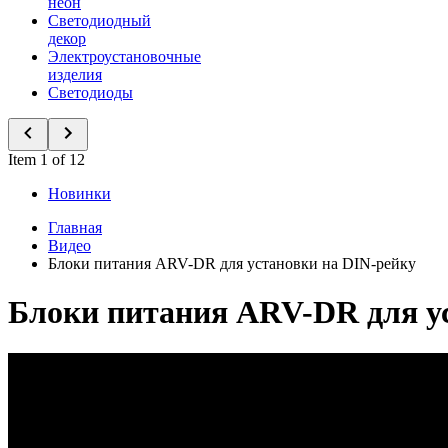
неон
Светодиодный
декор
Электроустановочные
изделия
Светодиоды
Item 1 of 12
Новинки
Главная
Видео
Блоки питания ARV-DR для установки на DIN-рейку
Блоки питания ARV-DR для у