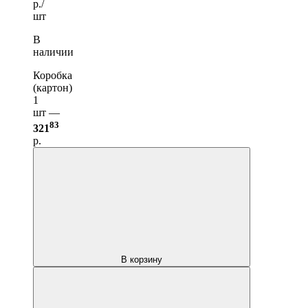
р./
шт
В
наличии
Коробка
(картон)
1
шт —
83
321
р.
В корзину