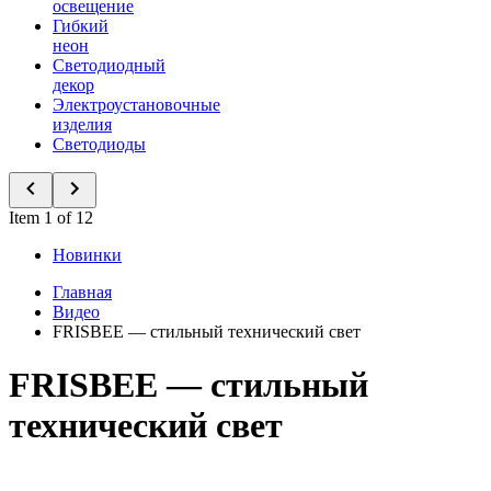
освещение
Гибкий
неон
Светодиодный
декор
Электроустановочные
изделия
Светодиоды
Item 1 of 12
Новинки
Главная
Видео
FRISBEE — стильный технический свет
FRISBEE — стильный
технический свет