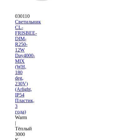
030110
Светильник
CL-
FRISBEE-
DIM-
R250-
12W
Day4000-
MIX
(WH,
180
deg,
230V)
(Arlight,
IP54
Пластик,
3
года)
Warm
|
Тёплый
3000
K