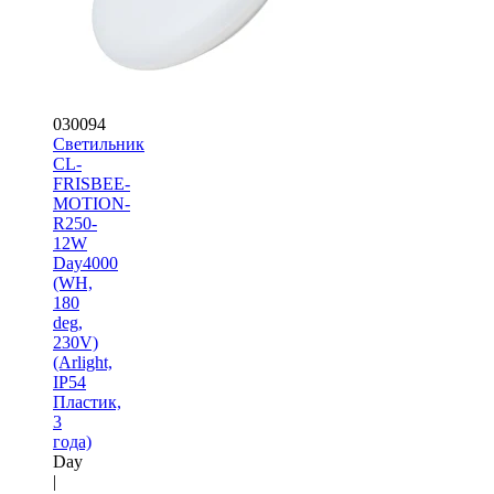
030094
Светильник
CL-
FRISBEE-
MOTION-
R250-
12W
Day4000
(WH,
180
deg,
230V)
(Arlight,
IP54
Пластик,
3
года)
Day
|