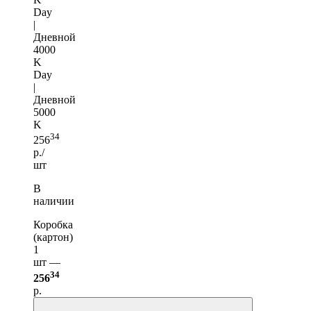
Day
|
Дневной
4000
K
Day
|
Дневной
5000
K
34
256
р./
шт
В
наличии
Коробка
(картон)
1
шт —
34
256
р.