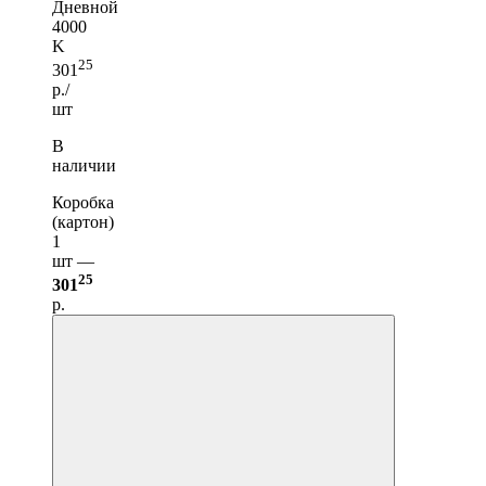
Дневной
4000
K
25
301
р./
шт
В
наличии
Коробка
(картон)
1
шт —
25
301
р.