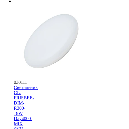
030111
Светильник
CL-
FRISBEE-
DIM-
R300-
18W
Day4000-
MIX
(WH,