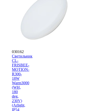
030162
Светильник
CL-
FRISBEE-
MOTION-
R300-
18W
Warm3000
(WH,
180
deg,
230V)
(Arlight,
IP54