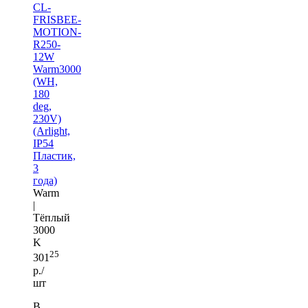
CL-
FRISBEE-
MOTION-
R250-
12W
Warm3000
(WH,
180
deg,
230V)
(Arlight,
IP54
Пластик,
3
года)
Warm
|
Тёплый
3000
K
25
301
р./
шт
В