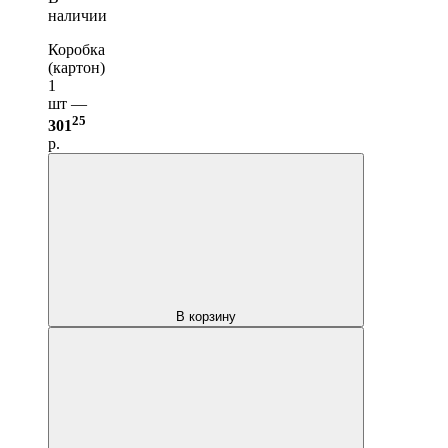
наличии
Коробка
(картон)
1
шт —
25
301
р.
В корзину