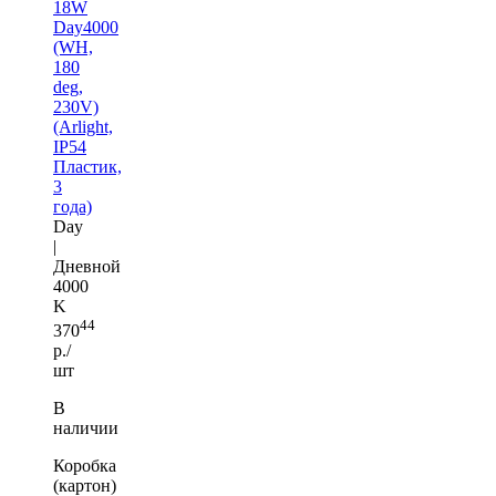
18W
Day4000
(WH,
180
deg,
230V)
(Arlight,
IP54
Пластик,
3
года)
Day
|
Дневной
4000
K
44
370
р./
шт
В
наличии
Коробка
(картон)