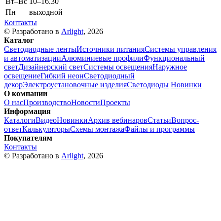
Вт–Вс
10–16.30
Пн
выходной
Контакты
© Разработано в
Arlight
, 2026
Каталог
Светодиодные ленты
Источники питания
Системы управления
и автоматизации
Алюминиевые профили
Функциональный
свет
Дизайнерский свет
Системы освещения
Наружное
освещение
Гибкий неон
Светодиодный
декор
Электроустановочные изделия
Светодиоды
Новинки
О компании
О нас
Производство
Новости
Проекты
Информация
Каталоги
Видео
Новинки
Архив вебинаров
Статьи
Вопрос-
ответ
Калькуляторы
Схемы монтажа
Файлы и программы
Покупателям
Контакты
© Разработано в
Arlight
, 2026