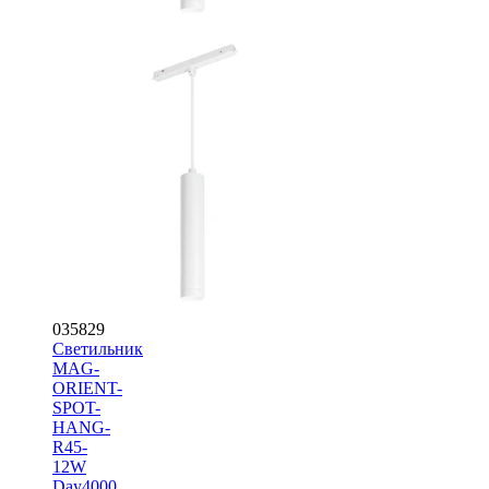
035829
Светильник
MAG-
ORIENT-
SPOT-
HANG-
R45-
12W
Day4000