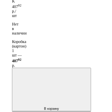
K
92
407
р./
шт
Нет
в
наличии
Коробка
(картон)
1
шт —
92
407
р.
В корзину