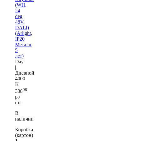
(WH,
24
deg,
48V,
DALI)
(Arlight,
IP20
Металл,
5
лет)
Day
|
Дневной
4000
K
08
338
р./
шт
В
наличии
Коробка
(картон)
1