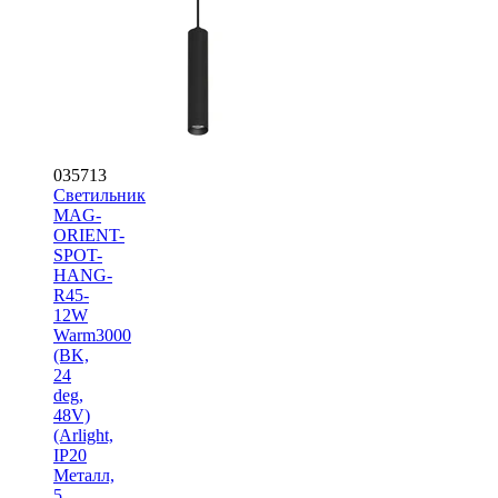
035713
Светильник
MAG-
ORIENT-
SPOT-
HANG-
R45-
12W
Warm3000
(BK,
24
deg,
48V)
(Arlight,
IP20
Металл,
5