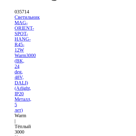
035714
Светильник
MAG-
ORIENT-
SPOT-
HANG-
R45-
12W
Warm3000
(BK,
24
deg,
48V,
DALI)
(Arlight,
IP20
Металл,
5
лет)
Warm
|
Тёплый
3000