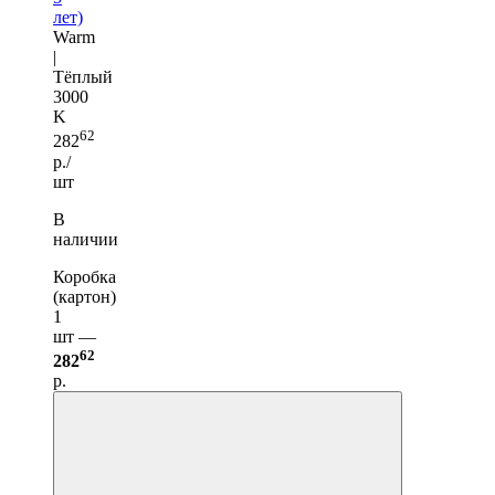
лет)
Warm
|
Тёплый
3000
K
62
282
р./
шт
В
наличии
Коробка
(картон)
1
шт —
62
282
р.