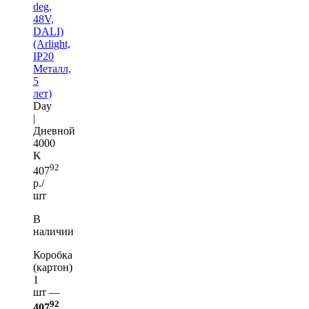
deg,
48V,
DALI)
(Arlight,
IP20
Металл,
5
лет)
Day
|
Дневной
4000
K
92
407
р./
шт
В
наличии
Коробка
(картон)
1
шт —
92
407