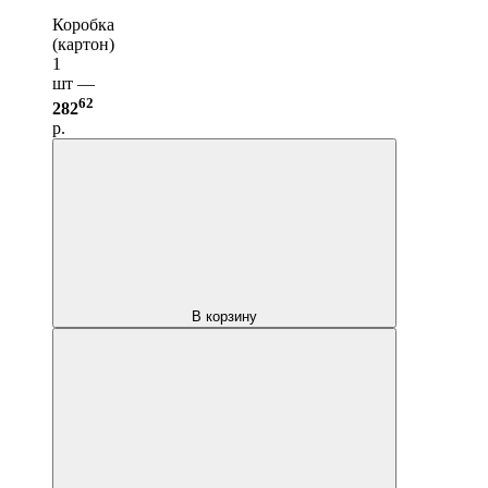
Коробка
(картон)
1
шт —
62
282
р.
В корзину