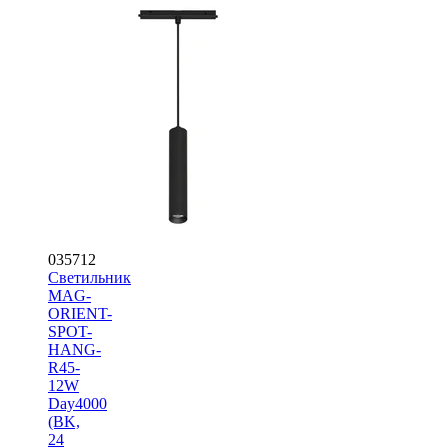
035712
Светильник
MAG-
ORIENT-
SPOT-
HANG-
R45-
12W
Day4000
(BK,
24