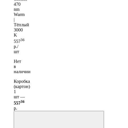
470
nm
Warm
|
Тёплый
3000
K
36
557
р./
шт
Нет
в
наличии
Коробка
(картон)
1
шт —
36
557
р.