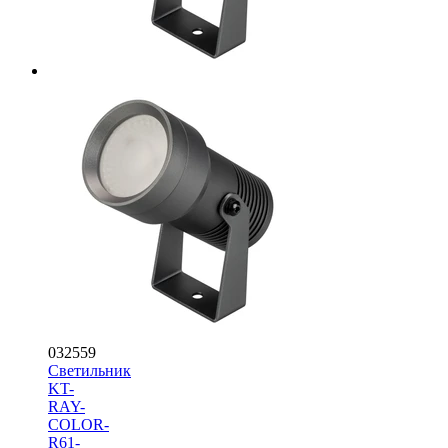
032559
Светильник
KT-
RAY-
COLOR-
R61-