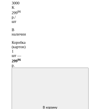
3000
K
96
299
р./
шт
В
наличии
Коробка
(картон)
1
шт —
96
299
р.
В корзину