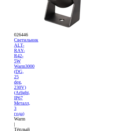
026446
Светильник
ALT-
RAY-
R42-
5W
Warm3000
(DG,
25
deg,
230V)
(Arlight,
IP67
Металл,
3
года)
Warm
|
Тёплый