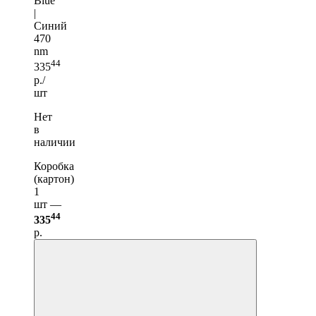
Blue
|
Синий
470
nm
44
335
р./
шт
Нет
в
наличии
Коробка
(картон)
1
шт —
44
335
р.