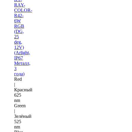
RAY-
COLOR-
R42-
6W
RGB
(DG,
25
deg,
12V)
(Arlight,
IP67
Металл,
3
года)
Red
|
Красный
625
nm
Green
|
Зелёный
525
nm