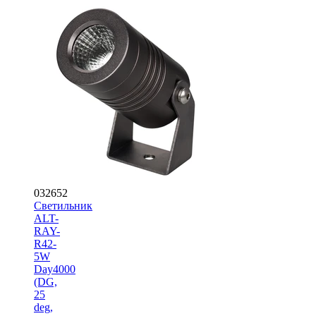
032652
Светильник
ALT-
RAY-
R42-
5W
Day4000
(DG,
25
deg,