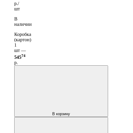
р./
шт
В
наличии
Коробка
(картон)
1
шт —
74
545
р.
В корзину