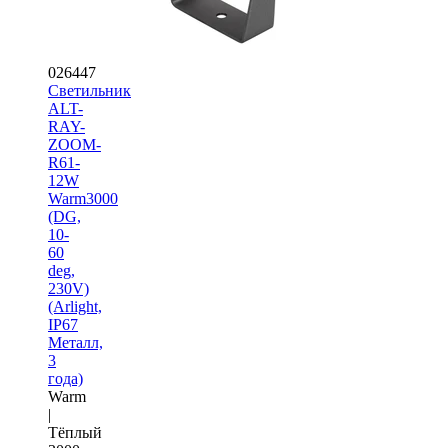
026447
Светильник
ALT-
RAY-
ZOOM-
R61-
12W
Warm3000
(DG,
10-
60
deg,
230V)
(Arlight,
IP67
Металл,
3
года)
Warm
|
Тёплый