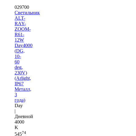
029700
Светильник
ALT-
RAY-
ZOOM-
R61-
12W
Day4000
(DG,
10-
60
deg,
230V)
(Arlight,
IP67
Металл,
3
года)
Day
|
Дневной
4000
K
74
545