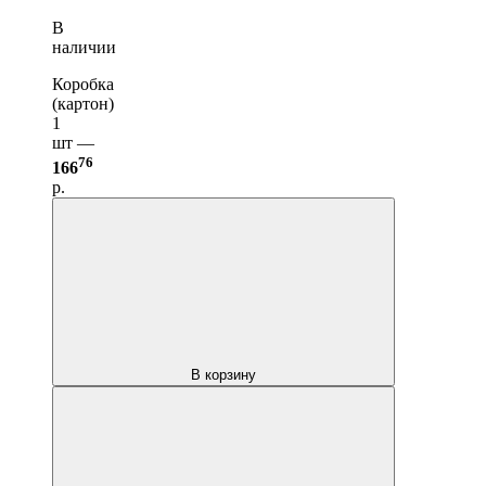
В
наличии
Коробка
(картон)
1
шт —
76
166
р.
В корзину