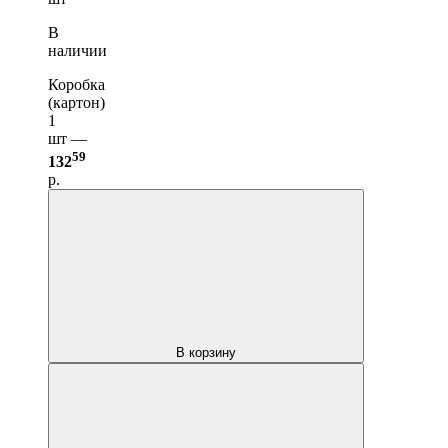
В
наличии
Коробка
(картон)
1
шт —
59
132
р.
В корзину