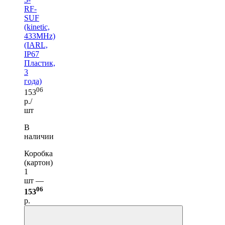
RF-
SUF
(kinetic,
433MHz)
(IARL,
IP67
Пластик,
3
года)
06
153
р./
шт
В
наличии
Коробка
(картон)
1
шт —
06
153
р.