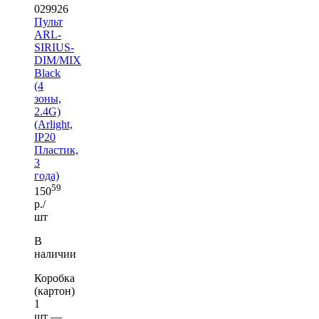
029926
Пульт
ARL-
SIRIUS-
DIM/MIX
Black
(4
зоны,
2.4G)
(Arlight,
IP20
Пластик,
3
года)
59
150
р./
шт
В
наличии
Коробка
(картон)
1
шт —