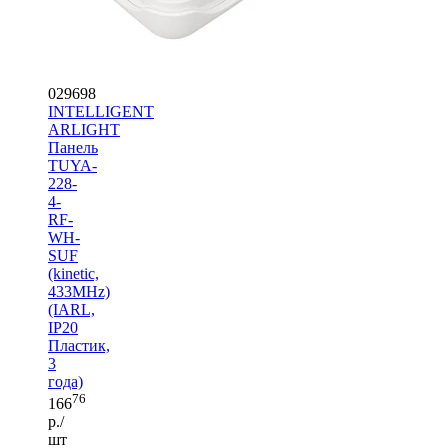
029698
INTELLIGENT
ARLIGHT
Панель
TUYA-
228-
4-
RF-
WH-
SUF
(kinetic,
433MHz)
(IARL,
IP20
Пластик,
3
года)
76
166
р./
шт