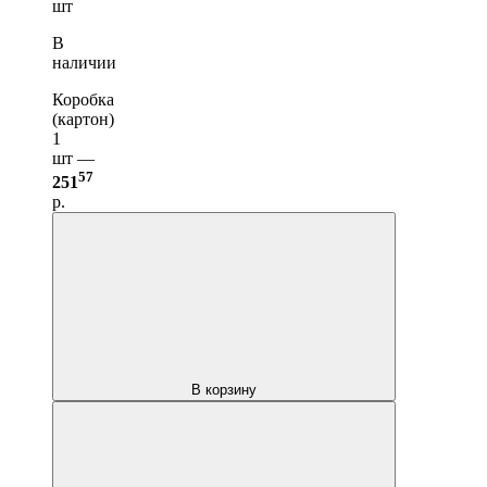
шт
В
наличии
Коробка
(картон)
1
шт —
57
251
р.
В корзину