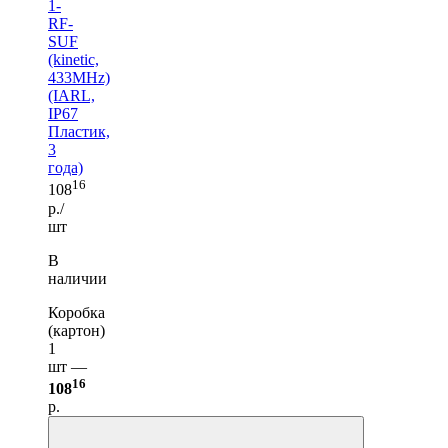
1-
RF-
SUF
(kinetic,
433MHz)
(IARL,
IP67
Пластик,
3
года)
16
108
р./
шт
В
наличии
Коробка
(картон)
1
шт —
16
108
р.