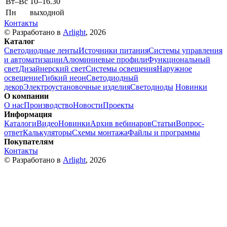
Вт–Вс
10–16.30
Пн
выходной
Контакты
© Разработано в
Arlight
, 2026
Каталог
Светодиодные ленты
Источники питания
Системы управления
и автоматизации
Алюминиевые профили
Функциональный
свет
Дизайнерский свет
Системы освещения
Наружное
освещение
Гибкий неон
Светодиодный
декор
Электроустановочные изделия
Светодиоды
Новинки
О компании
О нас
Производство
Новости
Проекты
Информация
Каталоги
Видео
Новинки
Архив вебинаров
Статьи
Вопрос-
ответ
Калькуляторы
Схемы монтажа
Файлы и программы
Покупателям
Контакты
© Разработано в
Arlight
, 2026