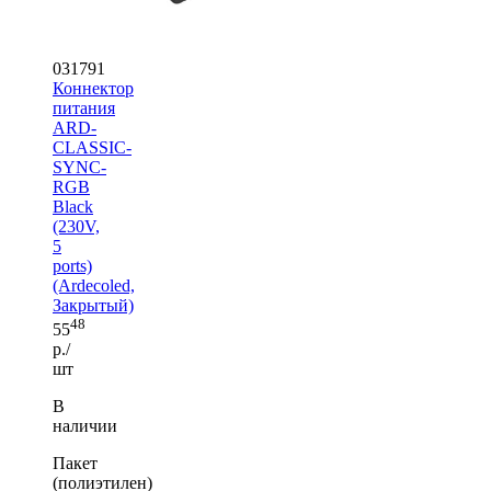
031791
Коннектор
питания
ARD-
CLASSIC-
SYNC-
RGB
Black
(230V,
5
ports)
(Ardecoled,
Закрытый)
48
55
р./
шт
В
наличии
Пакет
(полиэтилен)