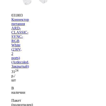
031803
Коннектор
питания
ARD-
CLASSIC-
SYNC-
RGB
White
(230V,
2
ports)
(Ardecoled,
Закрытый)
24
31
р./
шт
В
наличии
Пакет
(полиэтилен)