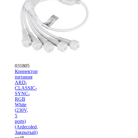
031805
Коннектор
питания
ARD-
CLASSIC-
SYNC-
RGB
White
(230V,
5
ports)
(Ardecoled,
Закрытый)
48