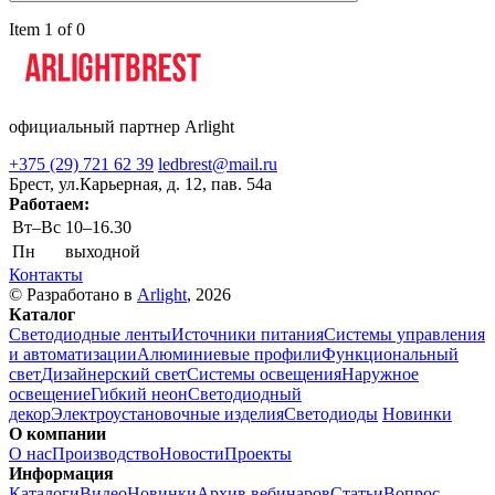
Item 1 of 0
официальный партнер Arlight
+375 (29) 721 62 39
ledbrest@mail.ru
Брест, ул.Карьерная, д. 12, пав. 54а
Работаем:
Вт–Вс
10–16.30
Пн
выходной
Контакты
© Разработано в
Arlight
, 2026
Каталог
Светодиодные ленты
Источники питания
Системы управления
и автоматизации
Алюминиевые профили
Функциональный
свет
Дизайнерский свет
Системы освещения
Наружное
освещение
Гибкий неон
Светодиодный
декор
Электроустановочные изделия
Светодиоды
Новинки
О компании
О нас
Производство
Новости
Проекты
Информация
Каталоги
Видео
Новинки
Архив вебинаров
Статьи
Вопрос-