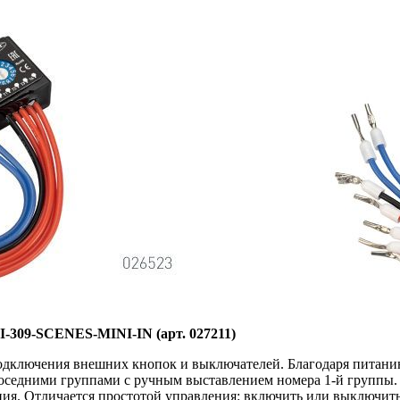
-309-SCENES-MINI-IN (арт. 027211)
дключения внешних кнопок и выключателей. Благодаря питанию
седними группами с ручным выставлением номера 1-й группы.
ния. Отличается простотой управления: включить или выключит