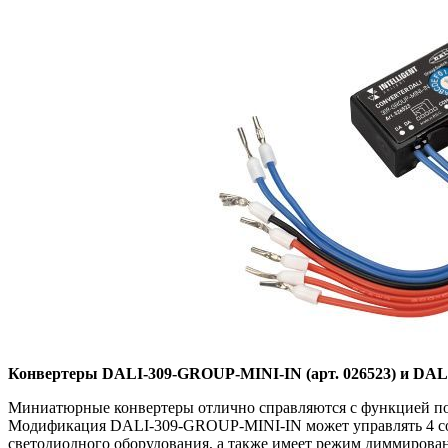
Конвертеры DALI-309-GROUP-MINI-IN (арт. 026523) и DALI
Миниатюрные конвертеры отлично справляются с функцией по
Модификация DALI-309-GROUP-MINI-IN может управлять 4 со
светодиодного оборудования, а также имеет режим диммирова