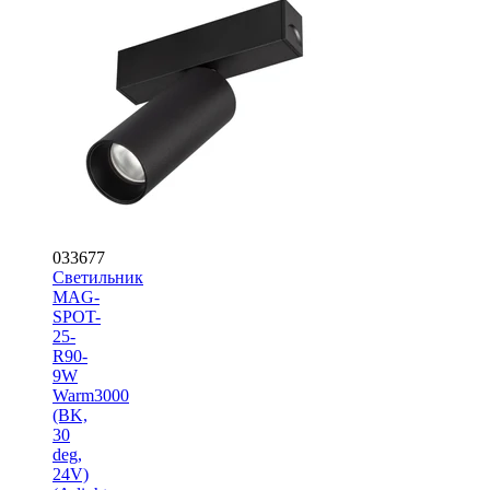
033677
Светильник
MAG-
SPOT-
25-
R90-
9W
Warm3000
(BK,
30
deg,
24V)