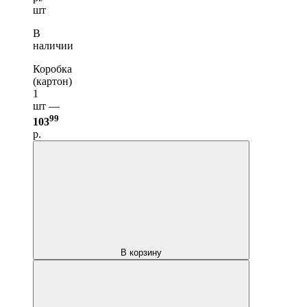
шт
В
наличии
Коробка
(картон)
1
шт —
99
103
р.
В корзину