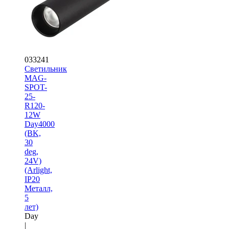
033241
Светильник
MAG-
SPOT-
25-
R120-
12W
Day4000
(BK,
30
deg,
24V)
(Arlight,
IP20
Металл,
5
лет)
Day
|