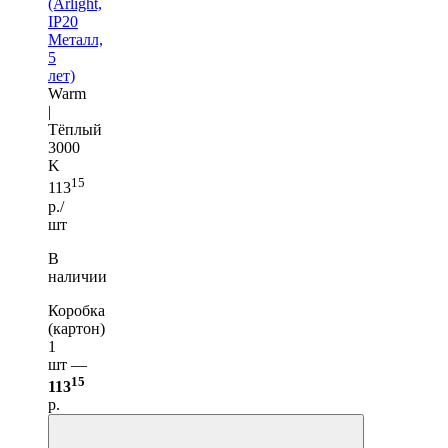
(Arlight,
IP20
Металл,
5
лет)
Warm
|
Тёплый
3000
K
15
113
р./
шт
В
наличии
Коробка
(картон)
1
шт —
15
113
р.