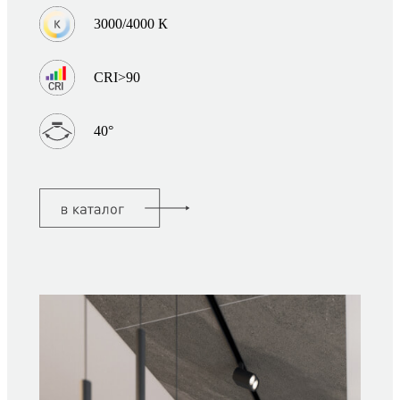
3000/4000 К
CRI>90
40°