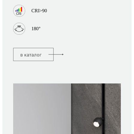
CRI>90
180°