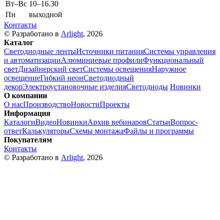
Вт–Вс
10–16.30
Пн
выходной
Контакты
© Разработано в
Arlight
, 2026
Каталог
Светодиодные ленты
Источники питания
Системы управления
и автоматизации
Алюминиевые профили
Функциональный
свет
Дизайнерский свет
Системы освещения
Наружное
освещение
Гибкий неон
Светодиодный
декор
Электроустановочные изделия
Светодиоды
Новинки
О компании
О нас
Производство
Новости
Проекты
Информация
Каталоги
Видео
Новинки
Архив вебинаров
Статьи
Вопрос-
ответ
Калькуляторы
Схемы монтажа
Файлы и программы
Покупателям
Контакты
© Разработано в
Arlight
, 2026