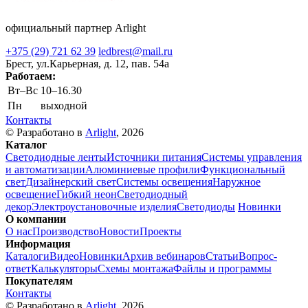
официальный партнер Arlight
+375 (29) 721 62 39
ledbrest@mail.ru
Брест, ул.Карьерная, д. 12, пав. 54а
Работаем:
Вт–Вс
10–16.30
Пн
выходной
Контакты
© Разработано в
Arlight
, 2026
Каталог
Светодиодные ленты
Источники питания
Системы управления
и автоматизации
Алюминиевые профили
Функциональный
свет
Дизайнерский свет
Системы освещения
Наружное
освещение
Гибкий неон
Светодиодный
декор
Электроустановочные изделия
Светодиоды
Новинки
О компании
О нас
Производство
Новости
Проекты
Информация
Каталоги
Видео
Новинки
Архив вебинаров
Статьи
Вопрос-
ответ
Калькуляторы
Схемы монтажа
Файлы и программы
Покупателям
Контакты
© Разработано в
Arlight
, 2026