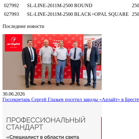
027992
SL-LINE-2011M-2500 ROUND
25
027993
SL-LINE-2011M-2500 BLACK+OPAL SQUARE
25
Последние новости
30.06.2026
Госсекретарь Сергей Глазьев посетил заводы «Арлайт» в Брест