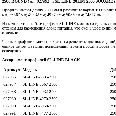
2500 ROUND
(арт. 027992) и
SL-LINE-2011M-2500 SQUARE
(
Профили имеют длину 2500 мм и различные варианты ширины и 
мм; 36×67 мм; 49×32 мм; 49×70 мм; 50×50 мм; 74×77 мм.
Из комплектов на базе профиля
SL-LINE
можно создавать сти
отсеком для размещения блока питания, что очень удобно при
отдельно.
Черные профили станут прекрасным решением для помещений, 
единое целое. Светлым помещениям черный профиль добавляет
освещения.
Ассортимент профилей SL-LINE BLACK
Артикул
Модель
Д×
027986
SL-LINE-3535-2500
25
027987
SL-LINE-3667-2500
25
027988
SL-LINE-4932-2500
25
027989
SL-LINE-4970-2500
25
027990
SL-LINE-5050-2500
25
027991
SL-LINE-7477-2500
25