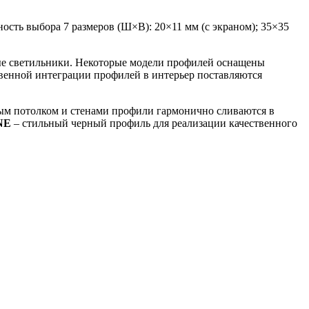
сть выбора 7 размеров (Ш×В): 20×11 мм (с экраном); 35×35
ые светильники. Некоторые модели профилей оснащены
твенной интеграции профилей в интерьер поставляются
ым потолком и стенами профили гармонично сливаются в
NE
– стильный черный профиль для реализации качественного