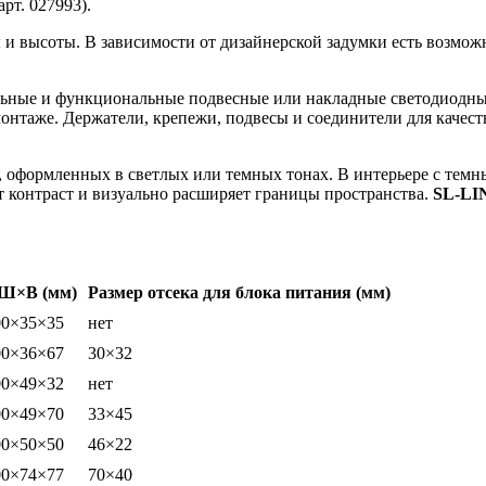
арт. 027993).
высоты. В зависимости от дизайнерской задумки есть возможно
льные и функциональные подвесные или накладные светодиодн
 монтаже. Держатели, крепежи, подвесы и соединители для качес
оформленных в светлых или темных тонах. В интерьере с темн
 контраст и визуально расширяет границы пространства.
SL-LI
Ш×В (мм)
Размер отсека для блока питания (мм)
00×35×35
нет
00×36×67
30×32
00×49×32
нет
00×49×70
33×45
00×50×50
46×22
00×74×77
70×40