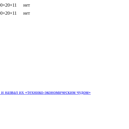
00×20×11
нет
00×20×11
нет
е и назвал их «технико-экономическим чудом»