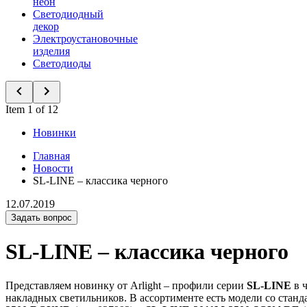
неон
Светодиодный
декор
Электроустановочные
изделия
Светодиоды
Item 1 of 12
Новинки
Главная
Новости
SL-LINE – классика черного
12.07.2019
Задать вопрос
SL-LINE – классика черного
Представляем новинку от Arlight – профили серии
SL-LINE
в ч
накладных светильников. В ассортименте есть модели со стан