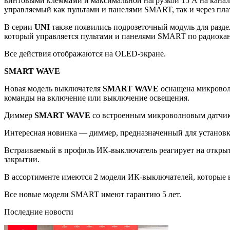
винтовыми клеммами и максимальной нагрузкой 15 А на канал 
управляемый как пультами и панелями SMART, так и через п
В серии
UNI
также появились подрозеточный модуль для разд
который управляется пультами и панелями SMART по радиокан
Все действия отображаются на OLED-экране.
SMART WAVE
Новая модель выключателя
SMART WAVE
оснащена микроволн
команды на включение или выключение освещения.
Диммер
SMART WAVE
со встроенным микроволновым датчик
Интересная новинка — диммер, предназначенный для установ
Встраиваемый в профиль ИК-выключатель реагирует на открыт
закрытии.
В ассортименте имеются 2 модели ИК-выключателей, которые вс
Все новые модели SMART имеют гарантию 5 лет.
Последние новости