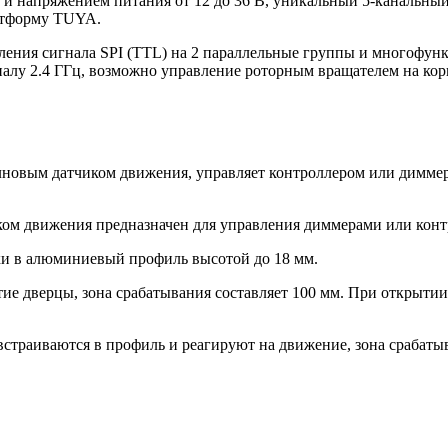
и напряжением питания от 12 до 36 В, уникальный 5-канальный 
латформу TUYA.
еления сигнала SPI (TTL) на 2 параллельные группы и многофу
алу 2.4 ГГц, возможно управление роторным вращателем на кор
овым датчиком движения, управляет контроллером или диммеро
ом движения предназначен для управления диммерами или конт
ки в алюминиевый профиль высотой до 18 мм.
ие дверцы, зона срабатывания составляет 100 мм. При открыти
траиваются в профиль и реагируют на движение, зона срабатыва