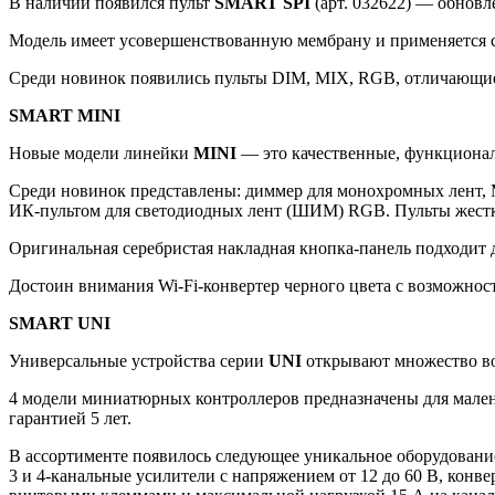
В наличии появился пульт
SMART SPI
(арт. 032622) — обновл
Модель имеет усовершенствованную мембрану и применяется 
Среди новинок появились пульты DIM, MIX, RGB, отличающи
SMART MINI
Новые модели линейки
MINI
— это качественные, функциона
Среди новинок представлены: диммер для монохромных лент,
ИК-пультом для светодиодных лент (ШИМ) RGB. Пульты жестк
Оригинальная серебристая накладная кнопка-панель подходи
Достоин внимания Wi-Fi-конвертер черного цвета с возможнос
SMART UNI
Универсальные устройства серии
UNI
открывают множество в
4 модели миниатюрных контроллеров предназначены для мале
гарантией 5 лет.
В ассортименте появилось следующее уникальное оборудовани
3 и 4-канальные усилители с напряжением от 12 до 60 В, кон