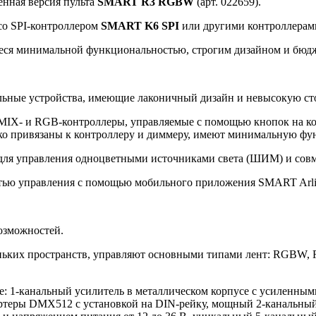
енная версия пульта
SMART R3 RGBW
(арт. 022659).
со SPI-контроллером
SMART K6 SPI
или другими контроллерам
еся минимальной функциональностью, строгим дизайном и бюд
льные устройства, имеющие лаконичный дизайн и невысокую ст
 MIX- и RGB-контроллеры, управляемые с помощью кнопок на к
о привязаны к контроллеру и диммеру, имеют минимальную фун
т для управления одноцветными источниками света (ШИМ) и со
тью управления с помощью мобильного приложения SMART Arligh
озможностей.
ньких пространств, управляют основными типами лент: RGBW, 
е: 1-канальный усилитель в металлическом корпусе с усиленны
вертеры DMX512 с установкой на DIN-рейку, мощный 2-канальны