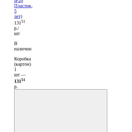
IP20
Пластик,
5
лет)
51
131
р./
шт
В
наличии
Коробка
(картон)
1
шт —
51
131
р.