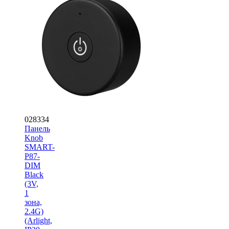
028334
Панель
Knob
SMART-
P87-
DIM
Black
(3V,
1
зона,
2.4G)
(Arlight,