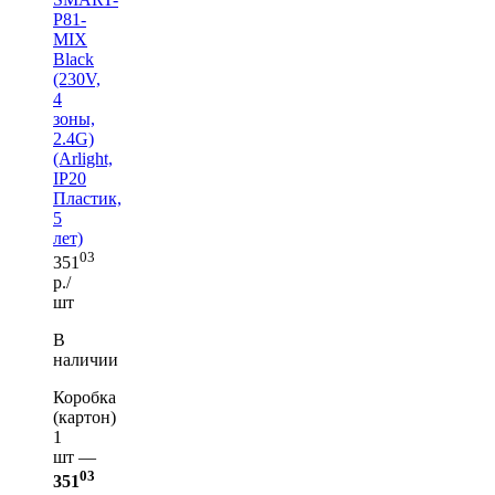
P81-
MIX
Black
(230V,
4
зоны,
2.4G)
(Arlight,
IP20
Пластик,
5
лет)
03
351
р./
шт
В
наличии
Коробка
(картон)
1
шт —
03
351