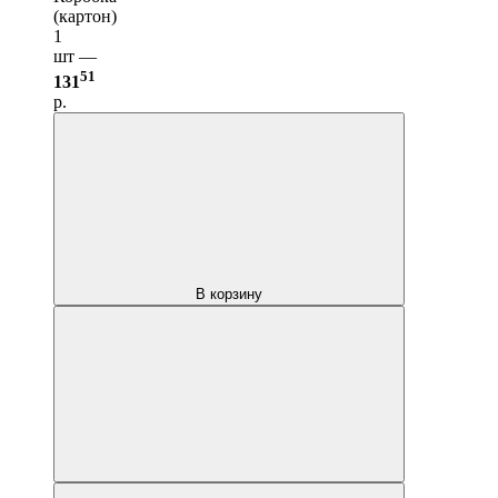
(картон)
1
шт —
51
131
р.
В корзину