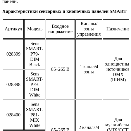
панели.
Характеристики сенсорных и кнопочных панелей SMART
Каналы/
Входное
Артикул
Модель
зоны
Назначение
напряжение
управления
Sens
SMART-
028399
P79-
Для
DIM
одноцветны
Black
1 канал/4
85–265 В
источников
зоны
Sens
DMX
SMART-
(ШИМ)
028398
P79-
DIM
White
Sens
SMART-
028400
P81-
Для
MIX
мультибелы
White
2 канала/4
85–265 В
(MIX/CCT)