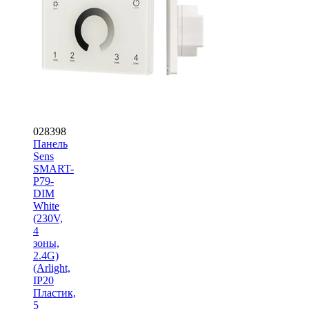
028398
Панель
Sens
SMART-
P79-
DIM
White
(230V,
4
зоны,
2.4G)
(Arlight,
IP20
Пластик,
5