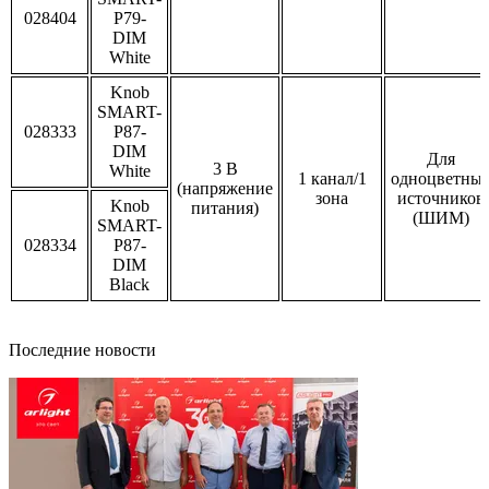
028404
P79-
DIM
White
Knob
SMART-
028333
P87-
DIM
Для
3 В
White
1 канал/1
одноцветны
(напряжение
зона
источников
Knob
питания)
(ШИМ)
SMART-
028334
P87-
DIM
Black
Последние новости