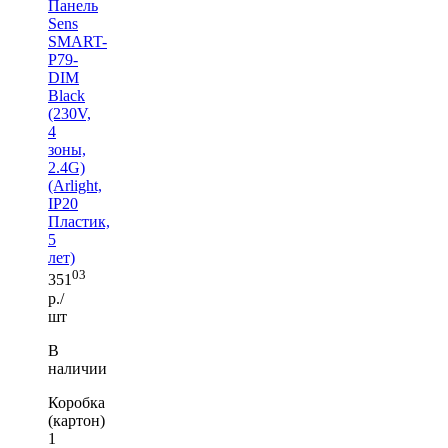
Панель
Sens
SMART-
P79-
DIM
Black
(230V,
4
зоны,
2.4G)
(Arlight,
IP20
Пластик,
5
лет)
03
351
р./
шт
В
наличии
Коробка
(картон)
1