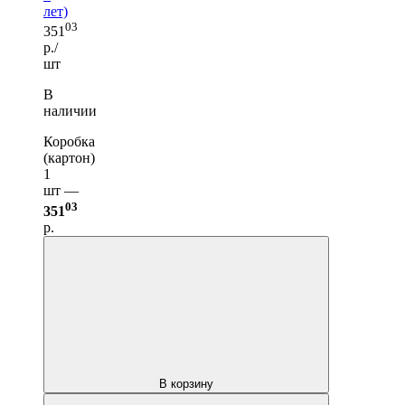
лет)
03
351
р./
шт
В
наличии
Коробка
(картон)
1
шт —
03
351
р.
В корзину