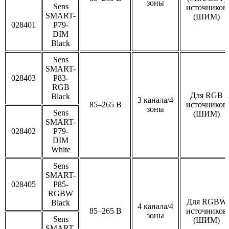
зоны
Sens
источников
SMART-
(ШИМ)
028401
P79-
DIM
Black
Sens
SMART-
028403
P83-
RGB
Для RGB
Black
3 канала/4
85–265 В
источников
зоны
Sens
(ШИМ)
SMART-
028402
P79-
DIM
White
Sens
SMART-
028405
P85-
RGBW
Для RGBW
Black
4 канала/4
85–265 В
источников
зоны
Sens
(ШИМ)
SMART-