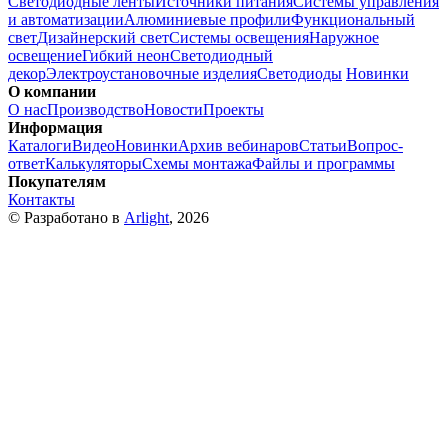
Светодиодные ленты
Источники питания
Системы управления
и автоматизации
Алюминиевые профили
Функциональный
свет
Дизайнерский свет
Системы освещения
Наружное
освещение
Гибкий неон
Светодиодный
декор
Электроустановочные изделия
Светодиоды
Новинки
О компании
О нас
Производство
Новости
Проекты
Информация
Каталоги
Видео
Новинки
Архив вебинаров
Статьи
Вопрос-
ответ
Калькуляторы
Схемы монтажа
Файлы и программы
Покупателям
Контакты
© Разработано в
Arlight
, 2026