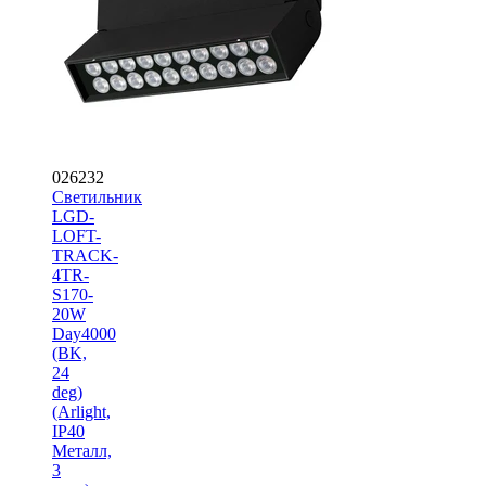
026232
Светильник
LGD-
LOFT-
TRACK-
4TR-
S170-
20W
Day4000
(BK,
24
deg)
(Arlight,
IP40
Металл,
3