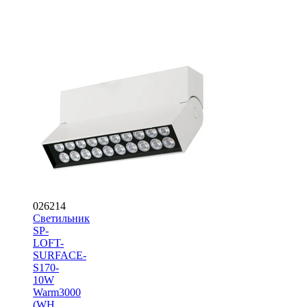
026214
Светильник
SP-
LOFT-
SURFACE-
S170-
10W
Warm3000
(WH,