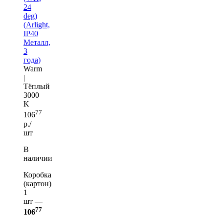
24
deg)
(Arlight,
IP40
Металл,
3
года)
Warm
|
Тёплый
3000
K
77
106
р./
шт
В
наличии
Коробка
(картон)
1
шт —
77
106