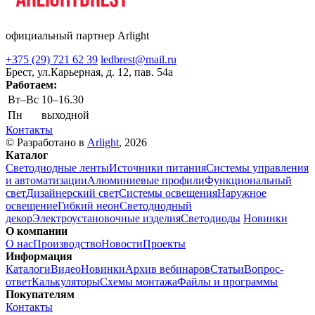
официальный партнер Arlight
+375 (29) 721 62 39
ledbrest@mail.ru
Брест, ул.Карьерная, д. 12, пав. 54а
Работаем:
Вт–Вс
10–16.30
Пн
выходной
Контакты
© Разработано в
Arlight
, 2026
Каталог
Светодиодные ленты
Источники питания
Системы управления
и автоматизации
Алюминиевые профили
Функциональный
свет
Дизайнерский свет
Системы освещения
Наружное
освещение
Гибкий неон
Светодиодный
декор
Электроустановочные изделия
Светодиоды
Новинки
О компании
О нас
Производство
Новости
Проекты
Информация
Каталоги
Видео
Новинки
Архив вебинаров
Статьи
Вопрос-
ответ
Калькуляторы
Схемы монтажа
Файлы и программы
Покупателям
Контакты