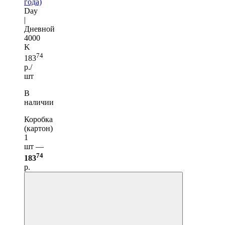
года)
Day
|
Дневной
4000
K
74
183
р./
шт
В
наличии
Коробка
(картон)
1
шт —
74
183
р.