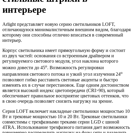
интерьере
Arlight представляет новую серию светильников LOFT,
отличающуюся минималистичным внешним видом, благодаря
которому они способны отлично вписаться в современный
интерьер.
Корпус светильника имеет прямоугольную форму и состоит
из двух частей: основания со встроенным драйвером и
регулируемого светового модуля, угол наклона которого
o
можно довести до 45
. Возможность регулировки
o
направления светового потока и узкий угол излучения 24
позволяют гибко расставить световые акценты и быстро
изменять их в случае перестановок. Еще одним достоинством
является высокий индекс цветопередачи (CRI>90), который
обеспечивает правильное восприятие цветовых оттенков, что
в свою очередь позволяет снизить нагрузку на зрение.
Серия LOFT включает накладные светильники мощностью 10
Вт и трековые мощностью 10 и 20 Вт. Трековые светильники
совместимы с трехфазными треками серии LGD с шиной
4TRA. Использование трехфазного питания дает возможность
равномерно распределить нагрузку на фазы сети и разделить