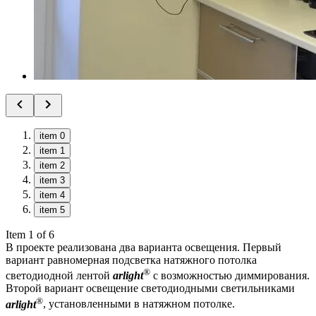
item 0
item 1
item 2
item 3
item 4
item 5
Item 1 of 6
В проекте реализована два варианта освещения. Первый
вариант равномерная подсветка натяжного потолка
®
светодиодной лентой
arlight
с возможностью диммирования.
Второй вариант освещение светодиодными светильниками
®
arlight
, установленными в натяжном потолке.