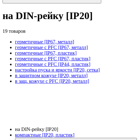
на DIN-рейку [IP20]
19 товаров
герметичные [IP67, металл]
герметичные с PFC [IP67, металл]
герметичные [IP67, пластик]
герметичные с PFC [IP67, пластик]
герметичные с PFC [IP44, пластик]
настройка пуска и яркости [IP20, сетка]
в защитном кожухе [IP20, металл]
в защ. кожухе с PFC [IP20, металл]
на DIN-рейку [IP20]
компактные [IP20, пластик]