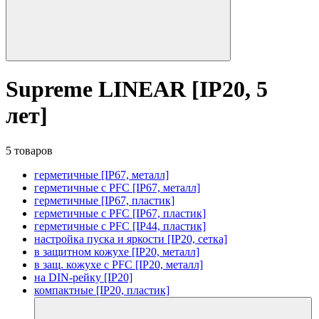
Supreme LINEAR [IP20, 5
лет]
5 товаров
герметичные [IP67, металл]
герметичные с PFC [IP67, металл]
герметичные [IP67, пластик]
герметичные с PFC [IP67, пластик]
герметичные с PFC [IP44, пластик]
настройка пуска и яркости [IP20, сетка]
в защитном кожухе [IP20, металл]
в защ. кожухе с PFC [IP20, металл]
на DIN-рейку [IP20]
компактные [IP20, пластик]