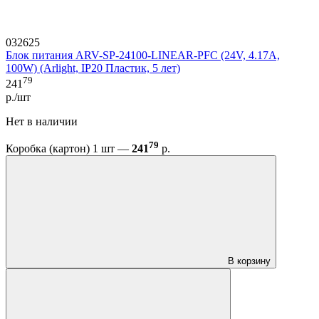
032625
Блок питания ARV-SP-24100-LINEAR-PFC (24V, 4.17A,
100W) (Arlight, IP20 Пластик, 5 лет)
79
241
р./шт
Нет в наличии
79
Коробка (картон) 1 шт —
241
р.
В корзину