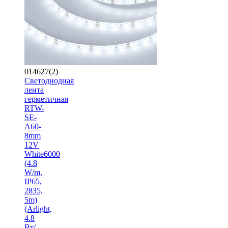
014627(2)
Светодиодная
лента
герметичная
RTW-
SE-
A60-
8mm
12V
White6000
(4.8
W/m,
IP65,
2835,
5m)
(Arlight,
4.8
Вт/