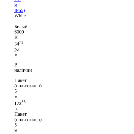
м,
IP65)
White
|
Белый
6000
K
71
34
р./
м
В
наличии
Пакет
(полиэтилен)
5
м —
55
173
р.
Пакет
(полиэтилен)
5
м