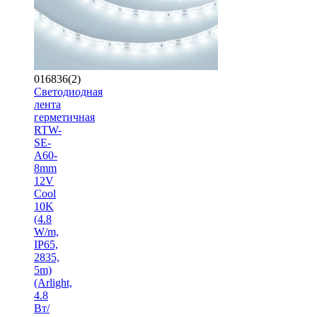
016836(2)
Светодиодная
лента
герметичная
RTW-
SE-
A60-
8mm
12V
Cool
10K
(4.8
W/m,
IP65,
2835,
5m)
(Arlight,
4.8
Вт/