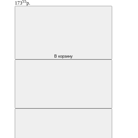
55
173
р.
В корзину