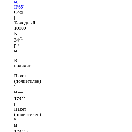
м,
IP65)
Cool
|
Холодный
10000
K
71
34
р./
м
В
наличии
Пакет
(полиэтилен)
5
м —
55
173
р.
Пакет
(полиэтилен)
5
м
55
173
р.