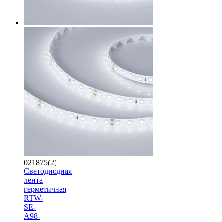
021875(2)
Светодиодная
лента
герметичная
RTW-
SE-
A98-