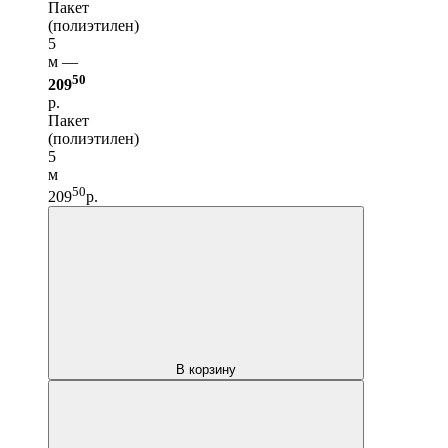
Пакет
(полиэтилен)
5
м —
50
209
р.
Пакет
(полиэтилен)
5
м
50
209
р.
В корзину