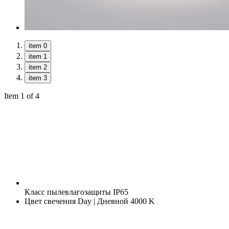
item 0
item 1
item 2
item 3
Item 1 of 4
Класс пылевлагозащиты
IP65
Цвет свечения
Day | Дневной 4000 K