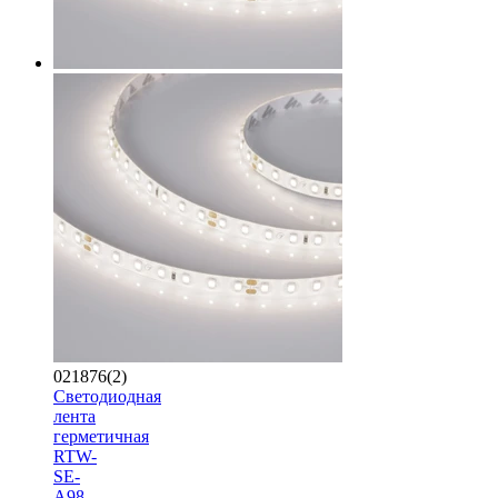
021876(2)
Светодиодная
лента
герметичная
RTW-
SE-
A98-