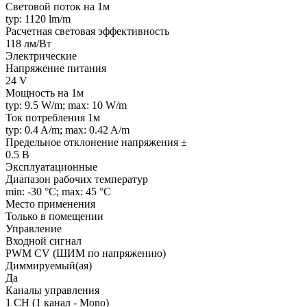
Световой поток на 1м
typ: 1120 lm/m
Расчетная световая эффективность
118 лм/Вт
Электрические
Напряжение питания
24 V
Мощность на 1м
typ: 9.5 W/m; max: 10 W/m
Ток потребления 1м
typ: 0.4 A/m; max: 0.42 A/m
Предельное отклонение напряжения ±
0.5 В
Эксплуатационные
Диапазон рабочих температур
min: -30 °C; max: 45 °C
Место применения
Только в помещении
Управление
Входной сигнал
PWM СV (ШИМ по напряжению)
Диммируемый(ая)
Да
Каналы управления
1 CH (1 канал - Mono)