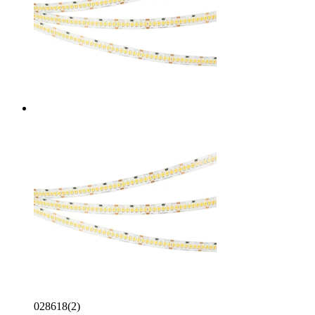
028618(2)