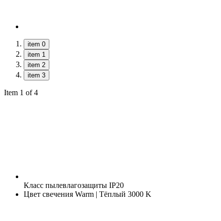
item 0
item 1
item 2
item 3
Item 1 of 4
Класс пылевлагозащиты
IP20
Цвет свечения
Warm | Тёплый 3000 K