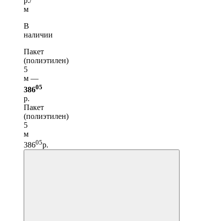
р./
м
В
наличии
Пакет
(полиэтилен)
5
м —
05
386
р.
Пакет
(полиэтилен)
5
м
05
386
р.