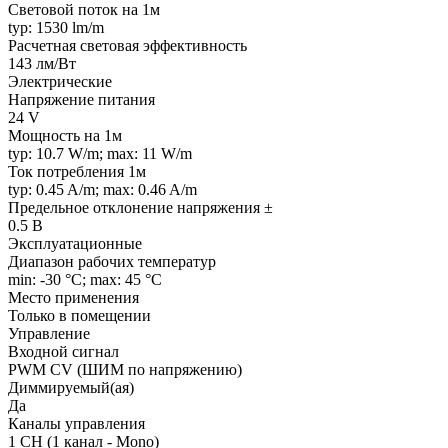
Световой поток на 1м
typ: 1530 lm/m
Расчетная световая эффективность
143 лм/Вт
Электрические
Напряжение питания
24 V
Мощность на 1м
typ: 10.7 W/m; max: 11 W/m
Ток потребления 1м
typ: 0.45 A/m; max: 0.46 A/m
Предельное отклонение напряжения ±
0.5 В
Эксплуатационные
Диапазон рабочих температур
min: -30 °C; max: 45 °C
Место применения
Только в помещении
Управление
Входной сигнал
PWM СV (ШИМ по напряжению)
Диммируемый(ая)
Да
Каналы управления
1 CH (1 канал - Mono)