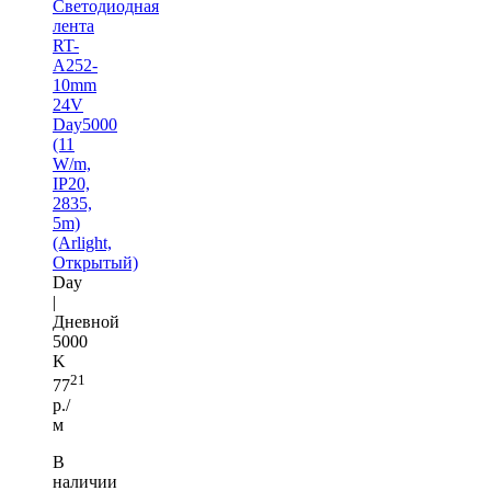
Светодиодная
лента
RT-
A252-
10mm
24V
Day5000
(11
W/m,
IP20,
2835,
5m)
(Arlight,
Открытый)
Day
|
Дневной
5000
K
21
77
р./
м
В
наличии