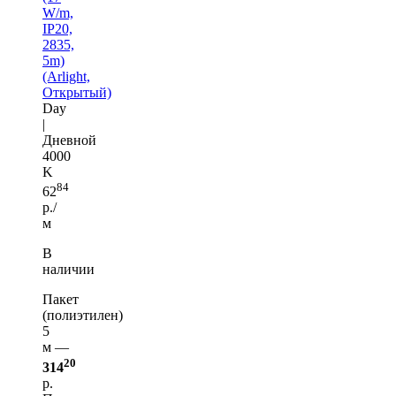
W/m,
IP20,
2835,
5m)
(Arlight,
Открытый)
Day
|
Дневной
4000
K
84
62
р./
м
В
наличии
Пакет
(полиэтилен)
5
м —
20
314
р.