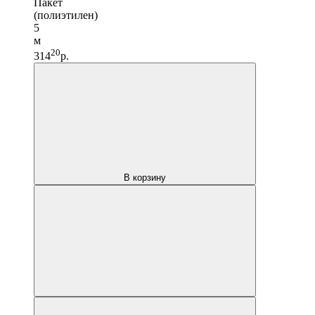
Пакет
(полиэтилен)
5
м
20
314
р.
В корзину