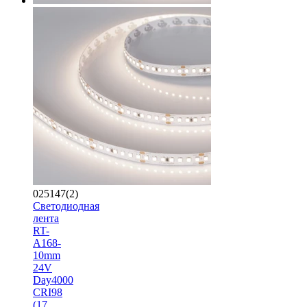
025147(2)
Светодиодная
лента
RT-
A168-
10mm
24V
Day4000
CRI98
(17