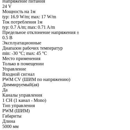
Напряжение питания
24 V
Мощность на 1м
typ: 16.9 W/m; max: 17 W/m
Ток потребления 1м
typ: 0.7 A/m; max: 0.71 A/m
Предельное отклонение напряжения ±
0.5 В
Эксплуатационные
Диапазон рабочих температур
min: -30 °C; max: 45 °C
Место применения
Только в помещении
Управление
Входной сигнал
PWM СV (ШИМ по напряжению)
Диммируемый(ая)
Да
Каналы управления
1 CH (1 канал - Mono)
Тип управления
PWM (ШИМ)
Габариты
Длина
5000 мм