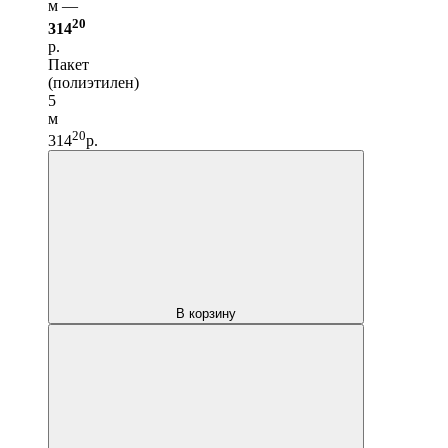
м —
20
314
р.
Пакет
(полиэтилен)
5
м
20
314
р.
В корзину