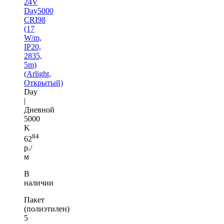
24V
Day5000
CRI98
(17
W/m,
IP20,
2835,
5m)
(Arlight,
Открытый)
Day
|
Дневной
5000
K
84
62
р./
м
В
наличии
Пакет
(полиэтилен)
5