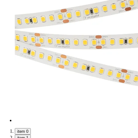
item 0
item 1