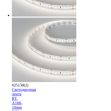
025138(2)
Светодиодная
лента
RT-
A168-
10mm