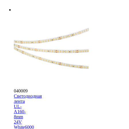
040009
Светодиодная
лента
UL-
A160-
8mm
24V
White6000