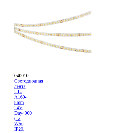
040010
Светодиодная
лента
UL-
A160-
8mm
24V
Day4000
(12
W/m,
IP20,