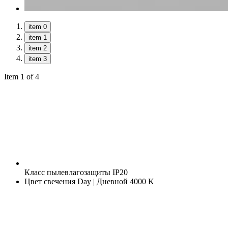
item 0
item 1
item 2
item 3
Item 1 of 4
Класс пылевлагозащиты
IP20
Цвет свечения
Day | Дневной 4000 K