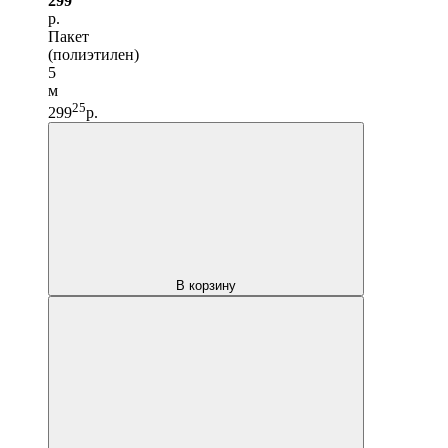
299
р.
Пакет
(полиэтилен)
5
м
25
299
р.
В корзину