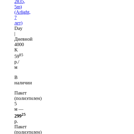
2835,
5m)
(Arlight,
7
лет)
Day
|
Дневной
4000
K
85
59
р./
м
В
наличии
Пакет
(полиэтилен)
5
м —
25
299
р.
Пакет
(полиэтилен)