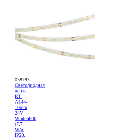
038783
Светодиодная
лента
RT-
A144-
10mm
24V
White6000
(7.7
W/m,
IP20,