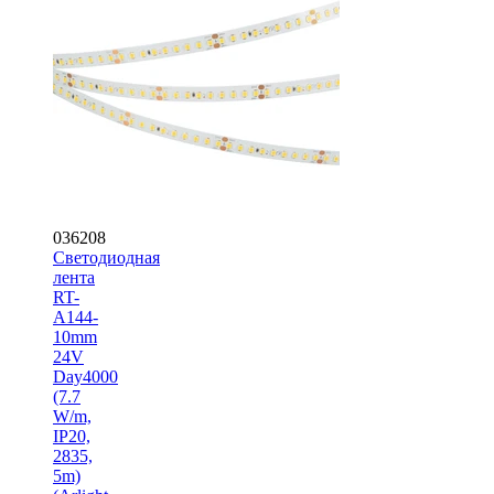
036208
Светодиодная
лента
RT-
A144-
10mm
24V
Day4000
(7.7
W/m,
IP20,
2835,
5m)