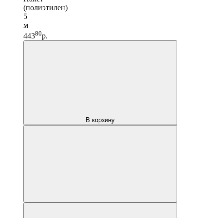
(полиэтилен)
5
м
80
443
р.
В корзину