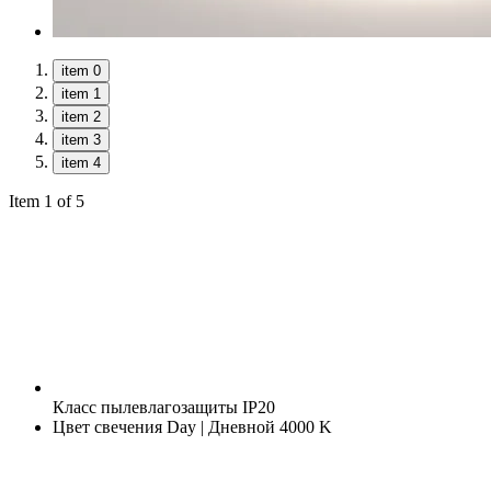
item 0
item 1
item 2
item 3
item 4
Item 1 of 5
Класс пылевлагозащиты
IP20
Цвет свечения
Day | Дневной 4000 K