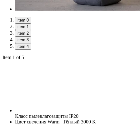
item 0
item 1
item 2
item 3
item 4
Item 1 of 5
Класс пылевлагозащиты
IP20
Цвет свечения
Warm | Тёплый 3000 K