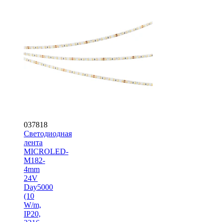
037818
Светодиодная
лента
MICROLED-
M182-
4mm
24V
Day5000
(10
W/m,
IP20,