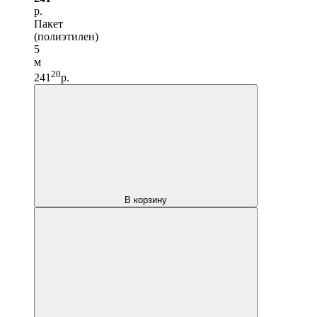
р.
Пакет
(полиэтилен)
5
м
20
241
р.
В корзину