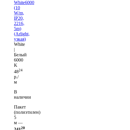
White6000
(10
W/m,
IP20,
2216,
5m)
(Arlight,
узкая)
White
|
Белый
6000
K
24
48
р./
м
В
наличии
Пакет
(полиэтилен)
5
м —
20
241