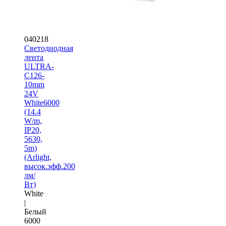
040218
Светодиодная
лента
ULTRA-
C126-
10mm
24V
White6000
(14.4
W/m,
IP20,
5630,
5m)
(Arlight,
высок.эфф.200
лм/
Вт)
White
|
Белый
6000