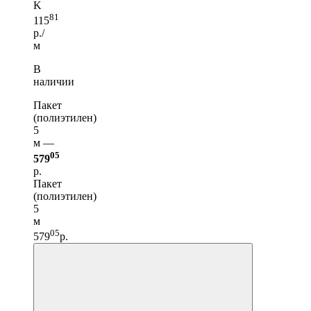
K
81
115
р./
м
В
наличии
Пакет
(полиэтилен)
5
м —
05
579
р.
Пакет
(полиэтилен)
5
м
05
579
р.