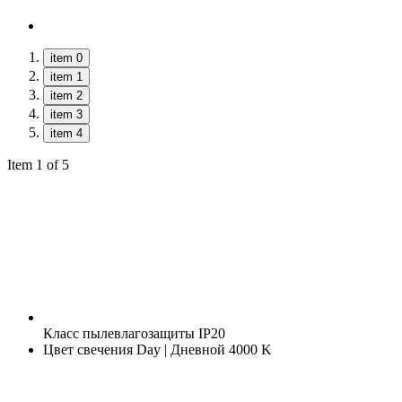
item 0
item 1
item 2
item 3
item 4
Item 1 of 5
Класс пылевлагозащиты
IP20
Цвет свечения
Day | Дневной 4000 K