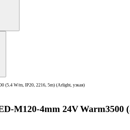
4 W/m, IP20, 2216, 5m) (Arlight, узкая)
D-M120-4mm 24V Warm3500 (5.4