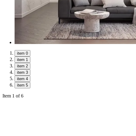
item 0
item 1
item 2
item 3
item 4
item 5
Item 1 of 6