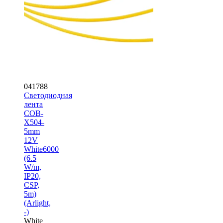
041788
Светодиодная
лента
COB-
X504-
5mm
12V
White6000
(6.5
W/m,
IP20,
CSP,
5m)
(Arlight,
-)
White