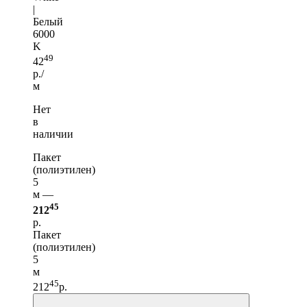
|
Белый
6000
K
49
42
р./
м
Нет
в
наличии
Пакет
(полиэтилен)
5
м —
45
212
р.
Пакет
(полиэтилен)
5
м
45
212
р.