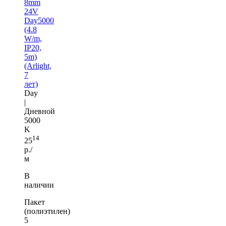
8mm
24V
Day5000
(4.8
W/m,
IP20,
5m)
(Arlight,
7
лет)
Day
|
Дневной
5000
K
14
25
р./
м
В
наличии
Пакет
(полиэтилен)
5