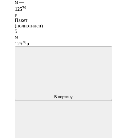
м —
70
125
р.
Пакет
(полиэтилен)
5
м
70
125
р.
В корзину