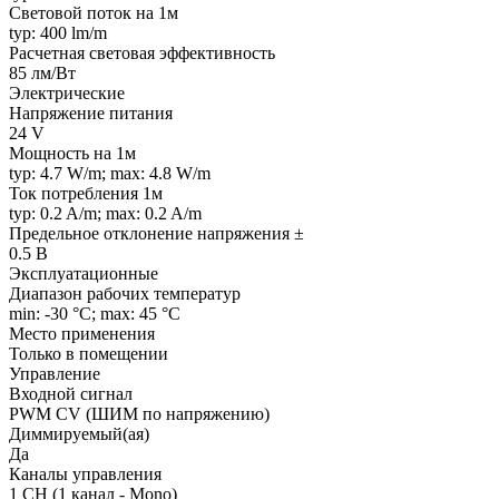
Световой поток на 1м
typ: 400 lm/m
Расчетная световая эффективность
85 лм/Вт
Электрические
Напряжение питания
24 V
Мощность на 1м
typ: 4.7 W/m; max: 4.8 W/m
Ток потребления 1м
typ: 0.2 A/m; max: 0.2 A/m
Предельное отклонение напряжения ±
0.5 В
Эксплуатационные
Диапазон рабочих температур
min: -30 °C; max: 45 °C
Место применения
Только в помещении
Управление
Входной сигнал
PWM СV (ШИМ по напряжению)
Диммируемый(ая)
Да
Каналы управления
1 CH (1 канал - Mono)