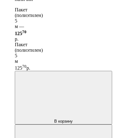
Пакет
(полиэтилен)
5
м —
70
125
р.
Пакет
(полиэтилен)
5
м
70
125
р.
В корзину