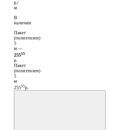
р./
м
В
наличии
Пакет
(полиэтилен)
5
м —
55
255
р.
Пакет
(полиэтилен)
5
м
55
255
р.