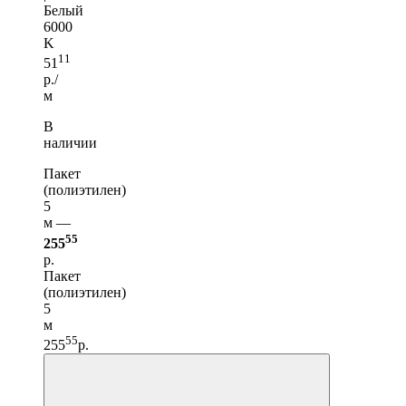
Белый
6000
K
11
51
р./
м
В
наличии
Пакет
(полиэтилен)
5
м —
55
255
р.
Пакет
(полиэтилен)
5
м
55
255
р.