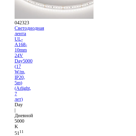
042323
Светодиодная
лента
UL-
A168-
10mm
24V
Day5000
(17
W/m,
IP20,
5m)
(Arlight,
7
лет)
Day
|
Дневной
5000
K
11
51