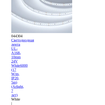
044304
Светодиодная
лента
UL-
A168-
10mm
24V
White6000
(17
W/m,
IP20,
5m)
(Arlight,
7
лет)
White
|