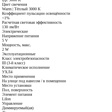
Цвет свечения
Warm | Тёплый 3000 K
Коэффициент пульсации освещённости
<1%
Расчетная световая эффективность
130 лм/Вт
Электрические
Напряжение питания
5 V
Мощность, макс.
2 W
Эксплуатационные
Класс электробезопасности
III (3-й класс)
Климатическое исполнение
УХЛ4
Место применения
На улице под навесом / в помещении
Место установки
Пол, поверхность
Элемент питания
LiIon
Управление
Диммируемый(ая)