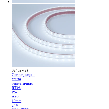
024527(2)
Светодиодная
лента
герметичная
RTW-
PS-
A80-
10mm
24V