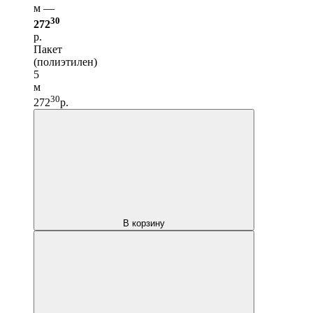
м —
30
272
р.
Пакет
(полиэтилен)
5
м
30
272
р.
В корзину