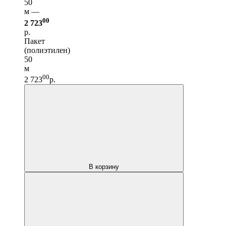
50
м —
00
2 723
р.
Пакет
(полиэтилен)
50
м
00
2 723
р.
В корзину