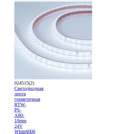
024515(2)
Светодиодная
лента
герметичная
RTW-
PS-
A80-
10mm
24V
White6000