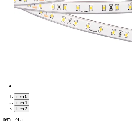
item 0
item 1
item 2
Item 1 of 3