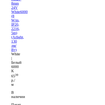
8mm
24V
White6000
(8
W/m,
IP20,
2216,
5m)
(Arlight,
130
лм/
Вт)
White
|
Белый
6000
K
39
65
р./
м
В
наличии
Пакет