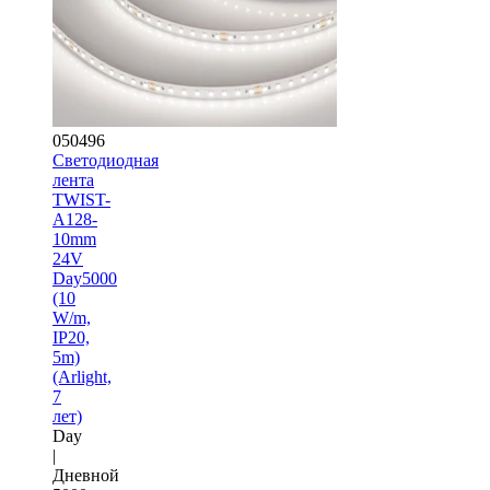
050496
Светодиодная
лента
TWIST-
A128-
10mm
24V
Day5000
(10
W/m,
IP20,
5m)
(Arlight,
7
лет)
Day
|
Дневной