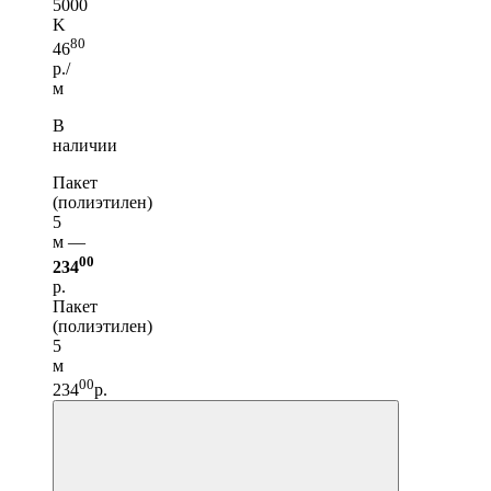
5000
K
80
46
р./
м
В
наличии
Пакет
(полиэтилен)
5
м —
00
234
р.
Пакет
(полиэтилен)
5
м
00
234
р.