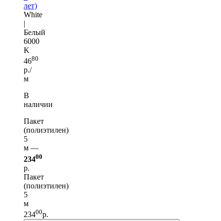
лет)
White
|
Белый
6000
K
80
46
р./
м
В
наличии
Пакет
(полиэтилен)
5
м —
00
234
р.
Пакет
(полиэтилен)
5
м
00
234
р.