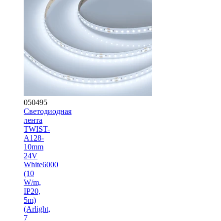
050495
Светодиодная
лента
TWIST-
A128-
10mm
24V
White6000
(10
W/m,
IP20,
5m)
(Arlight,
7