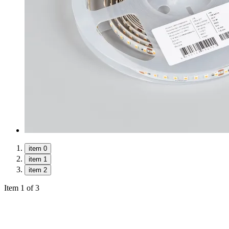
item 0
item 1
item 2
Item 1 of 3